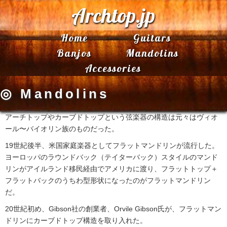
Archtop.jp
Home
Guitars
Banjos
Mandolins
Accessories
◎ Mandolins
アーチトップやカーブドトップという弦楽器の構造は元々はヴィオ
ール〜バイオリン族のものだった。
19世紀後半、米国家庭楽器としてフラットマンドリンが流行した。
ヨーロッパのラウンドバック（テイターバック）スタイルのマンド
リンがアイルランド移民経由でアメリカに渡り、フラットトップ＋
フラットバックのうちわ型形状になったのがフラットマンドリン
だ。
20世紀初め、Gibson社の創業者、Orvile Gibson氏が、フラットマン
ドリンにカーブドトップ構造を取り入れた。