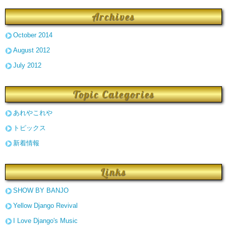
Archives
October 2014
August 2012
July 2012
Topic Categories
あれやこれや
トピックス
新着情報
Links
SHOW BY BANJO
Yellow Django Revival
I Love Django's Music