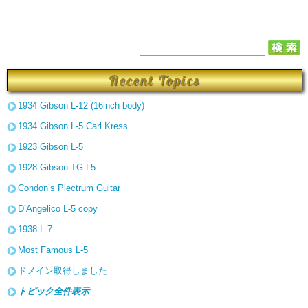
Recent Topics
1934 Gibson L-12 (16inch body)
1934 Gibson L-5 Carl Kress
1923 Gibson L-5
1928 Gibson TG-L5
Condon’s Plectrum Guitar
D’Angelico L-5 copy
1938 L-7
Most Famous L-5
ドメイン取得しました
トピック全件表示