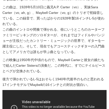
この曲は、1928年5月10日に義兄A.P. Carter（vo）、実妹Sara
Carter（vo, ah, g）、Maybell Carter（vo, g）のトリオで初録音し
ている。この録音で、買ったばかりの1928年製16インチL-5が使わ
れている。
この曲のイントロや間奏で弾かれる、俗にいうところのカーターフ
ァミリーピッキングのソロギターが、それまではフィドルやバンジ
ョーが主役だったカントリー・ミュージックの世界で、ギターを一
躍主役にした。そして、現在でもアコースティックギターの入門曲
としてアメリカでは誰もが学ぶ曲となっている。
この映像は1950年代中頃のもので、Maybell Carterと彼女の娘たち
で組んだCarter Sistersの演奏だ。この時代に、すでにテイルピース
とペグが交換されている。
後方で弾かれているL-5はおそらく1940年代後半のものと思われる
17インチモデルでMaybellの16インチとの対比が面白い。