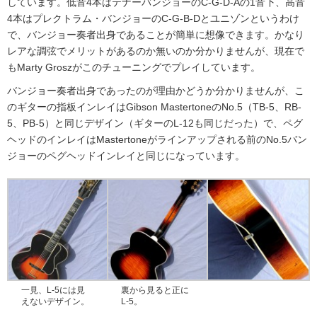
しています。低音4本はテナーバンジョーのC-G-D-Aの1音下、高音
4本はプレクトラム・バンジョーのC-G-B-Dとユニゾンというわけ
で、バンジョー奏者出身であることが簡単に想像できます。かなり
レアな調弦でメリットがあるのか無いのか分かりませんが、現在で
もMarty Groszがこのチューニングでプレイしています。
バンジョー奏者出身であったのが理由かどうか分かりませんが、こ
のギターの指板インレイはGibson MastertoneのNo.5（TB-5、RB-
5、PB-5）と同じデザイン（ギターのL-12も同じだった）で、ペグ
ヘッドのインレイはMastertoneがラインアップされる前のNo.5バン
ジョーのペグヘッドインレイと同じになっています。
一見、L-5には見
裏から見ると正に
えないデザイン。
L-5。