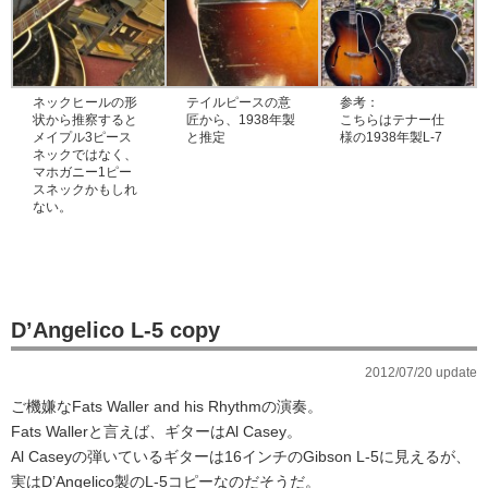
ネックヒールの形
テイルピースの意
参考：
状から推察すると
匠から、1938年製
こちらはテナー仕
メイプル3ピース
と推定
様の1938年製L-7
ネックではなく、
マホガニー1ピー
スネックかもしれ
ない。
D’Angelico L-5 copy
2012/07/20 update
ご機嫌なFats Waller and his Rhythmの演奏。
Fats Wallerと言えば、ギターはAl Casey。
Al Caseyの弾いているギターは16インチのGibson L-5に見えるが、
実はD’Angelico製のL-5コピーなのだそうだ。