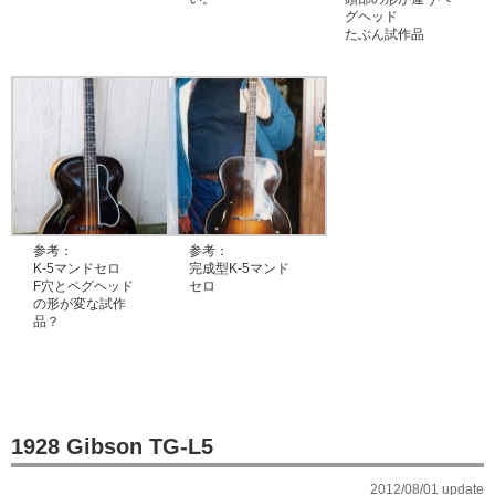
グヘッド
たぶん試作品
参考：
参考：
K-5マンドセロ
完成型K-5マンド
F穴とペグヘッド
セロ
の形が変な試作
品？
1928 Gibson TG-L5
2012/08/01 update