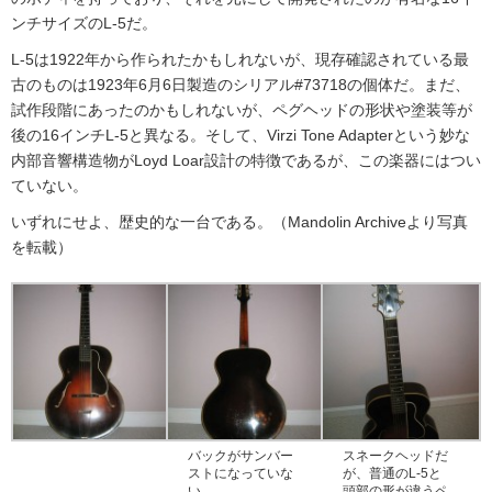
ンチサイズのL-5だ。
L-5は1922年から作られたかもしれないが、現存確認されている最
古のものは1923年6月6日製造のシリアル#73718の個体だ。まだ、
試作段階にあったのかもしれないが、ペグヘッドの形状や塗装等が
後の16インチL-5と異なる。そして、Virzi Tone Adapterという妙な
内部音響構造物がLoyd Loar設計の特徴であるが、この楽器にはつい
ていない。
いずれにせよ、歴史的な一台である。（Mandolin Archiveより写真
を転載）
バックがサンバー
スネークヘッドだ
ストになっていな
が、普通のL-5と
い。
頭部の形が違うペ