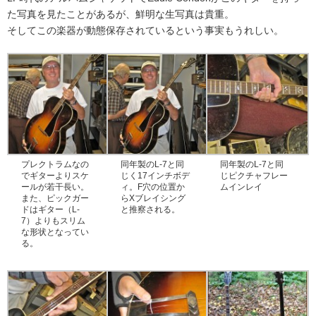
た写真を見たことがあるが、鮮明な生写真は貴重。
そしてこの楽器が動態保存されているという事実もうれしい。
プレクトラムなの
同年製のL-7と同
同年製のL-7と同
でギターよりスケ
じく17インチボデ
じピクチャフレー
ールが若干長い。
ィ。F穴の位置か
ムインレイ
また、ピックガー
らXブレイシング
ドはギター（L-
と推察される。
7）よりもスリム
な形状となってい
る。