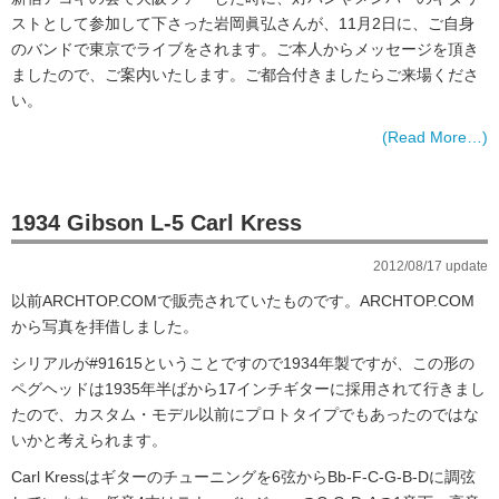
ストとして参加して下さった岩岡眞弘さんが、11月2日に、ご自身
のバンドで東京でライブをされます。ご本人からメッセージを頂き
ましたので、ご案内いたします。ご都合付きましたらご来場くださ
い。
(Read More…)
1934 Gibson L-5 Carl Kress
2012/08/17 update
以前ARCHTOP.COMで販売されていたものです。ARCHTOP.COM
から写真を拝借しました。
シリアルが#91615ということですので1934年製ですが、この形の
ペグヘッドは1935年半ばから17インチギターに採用されて行きまし
たので、カスタム・モデル以前にプロトタイプでもあったのではな
いかと考えられます。
Carl Kressはギターのチューニングを6弦からBb-F-C-G-B-Dに調弦