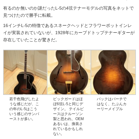
有るのか無いのか謎だったL-5の4弦テナーモデルの写真をネットで
見つけたので勝手に転載。
16インチL-5の特徴であるスネークヘッドとフラワーポットインレ
イが実装されていないが、1928年にカーブドトップテナーギターが
存在していたことが驚きだ。
若干色飛びしたよ
ピックガードはほ
バックはバーチで
うな感じだが、こ
ぼ6弦L-5と同じデ
はなく、たぶんカ
の年のL-5はこう
ザイン。 テイルピ
ーリーメイプル
いう感じのサンバ
ースはクルーソン
ーストが多い。
製と思われ、OEM
あるいは、換装さ
れているかもしれ
ない。