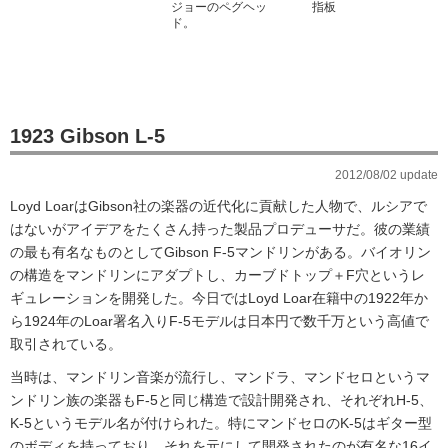
ジョーのペグヘッ
指板
ド。
1923 Gibson L-5
2012/08/02 update
Loyd LoarはGibson社の楽器の近代化に貢献した人物で、ルシアで
はないがアイデアをたくさん持った製品プロデューサだ。彼の業績
の最も有名なものとしてGibson F-5マンドリンがある。バイオリン
の構造をマンドリンにアダプトし、カーブドトップ＋F穴というレ
ギュレーションを開発した。今日ではLoyd Loar在籍中の1922年か
ら1924年のLoar署名入りF-5モデルは日本円で数千万という高値で
取引されている。
当時は、マンドリン音楽が流行し、マンドラ、マンドセロというマ
ンドリン族の楽器もF-5と同じ構造で設計開発され、それぞれH-5、
K-5というモデル名が付けられた。特にマンドセロのK-5はギター型
のボディを持っており、それを元にして開発されたのが有名な16イ