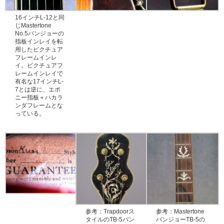
16インチL-12と同
じMastertone
No.5バンジョーの
指板インレイを転
用したピクチュア
フレームインレ
イ。ピクチュアフ
レームインレイで
有名な17インチL-
7とは逆に、エボ
ニー指板＋ハカラ
ンダフレームとな
っている。
参考：Trapdoorス
参考：Mastertone
タイルのTB-5バン
バンジョーTB-5の