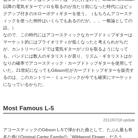
以降の電気ギターでソロを取るのが当たり前になった時代にはピッ
クアップ付きのホローボディギターを使う。（もちろんアコーステ
ィックを使った例外はいくらでもあるのだが。。。一般論としての
話。）
なので、この時代にはアコースティックなカーブドトップギターは
マーケット的にはプライオリティが低くなったと考えられがちだ
が、カントリーバンドでは電気ギターがソロを取るようになって
も、バンドには数人のギタリストが居り、リズム・ギタリストはか
なりの確率でアコースティック・カーブドトップギターを使用して
いた。21世紀になってもGibson社がカーブドトップギターを販売す
るのは、このカントリー・ミュージックが今でも確実にマーケット
になっているからだ。
Most Famous L-5
2012/07/18 update
アコースティックのGibson L-5で弾かれた曲として、たぶん最も有
名な曲はOriginal Carter Familyの「Wildwood Flower」だろう。