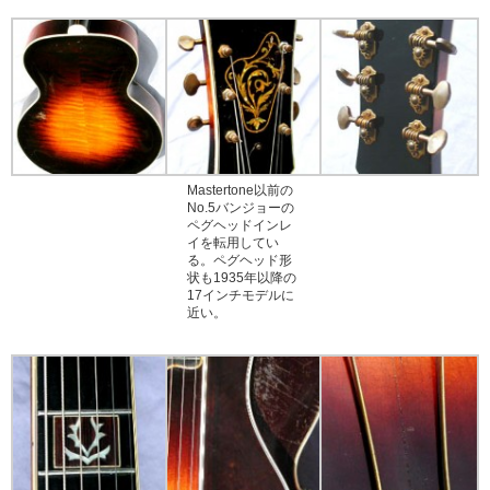
Mastertone以前の
No.5バンジョーの
ペグヘッドインレ
イを転用してい
る。ペグヘッド形
状も1935年以降の
17インチモデルに
近い。