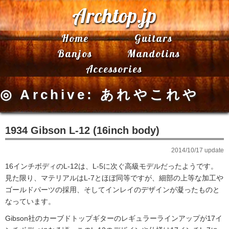
Archtop.jp
Home
Guitars
Banjos
Mandolins
Accessories
◎ Archive: あれやこれや
1934 Gibson L-12 (16inch body)
2014/10/17 update
16インチボディのL-12は、L-5に次ぐ高級モデルだったようです。
見た限り、マテリアルはL-7とほぼ同等ですが、細部の上等な加工や
ゴールドパーツの採用、そしてインレイのデザインが凝ったものと
なっています。
Gibson社のカーブドトップギターのレギュラーラインアップが17イ